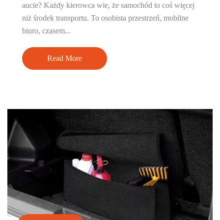
aucie? Każdy kierowca wie, że samochód to coś więcej
niż środek transportu. To osobista przestrzeń, mobilne
biuro, czasem...
Read More